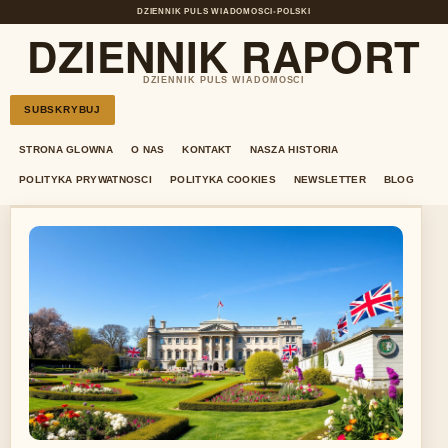
DZIENNIK PULS WIADOMOSCI
•
POLSKI
DZIENNIK RAPORT
DZIENNIK PULS WIADOMOSCI
SUBSKRYBUJ
STRONA GLOWNA
O NAS
KONTAKT
NASZA HISTORIA
POLITYKA PRYWATNOSCI
POLITYKA COOKIES
NEWSLETTER
BLOG