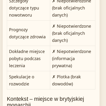
Szczegóły
✗ Niepotwierdzone
dotyczące typu
(brak oficjalnych
nowotworu
danych)
✗ Niepotwierdzone
Prognozy
(brak oficjalnych
dotyczące zdrowia
danych)
Dokładne miejsce
✗ Niepotwierdzone
pobytu podczas
(informacja
leczenia
prywatna)
Spekulacje o
✗ Plotka (brak
rozwodzie
dowodów)
Kontekst – miejsce w brytyjskiej
monarchii