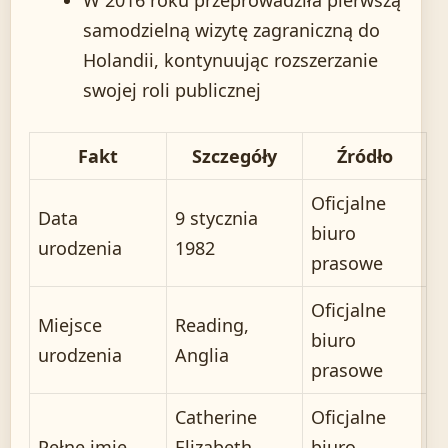
W 2016 roku przeprowadziła pierwszą
samodzielną wizytę zagraniczną do
Holandii, kontynuując rozszerzanie
swojej roli publicznej
Fakt
Szczegóły
Źródło
Oficjalne
Data
9 stycznia
biuro
urodzenia
1982
prasowe
Oficjalne
Miejsce
Reading,
biuro
urodzenia
Anglia
prasowe
Catherine
Oficjalne
Pełne imię
Elizabeth
biuro