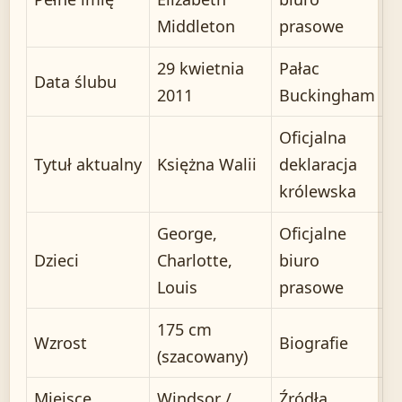
Middleton
prasowe
29 kwietnia
Pałac
Data ślubu
2011
Buckingham
Oficjalna
Tytuł aktualny
Księżna Walii
deklaracja
królewska
George,
Oficjalne
Dzieci
Charlotte,
biuro
Louis
prasowe
175 cm
Wzrost
Biografie
(szacowany)
Miejsce
Windsor /
Źródła