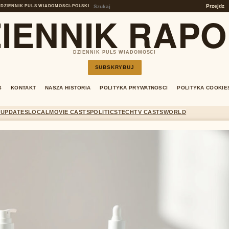
Przejdz
DZIENNIK PULS WIADOMOSCI
•
POLSKI
IENNIK RAP
DZIENNIK PULS WIADOMOSCI
SUBSKRYBUJ
S
KONTAKT
NASZA HISTORIA
POLITYKA PRYWATNOSCI
POLITYKA COOKIE
 UPDATES
LOCAL
MOVIE CASTS
POLITICS
TECH
TV CASTS
WORLD