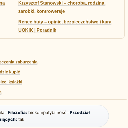
ena
Krzysztof Stanowski – choroba, rodzina,
zarobki, kontrowersje
Renee buty – opinie, bezpieczeństwo i kara
UOKiK | Poradnik
eczenia zaburzenia
Gdzie kupić
iec, książki
a
la ·
Filozofia:
biokompatybilność ·
Przedział
niących:
tak