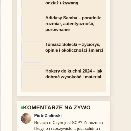
odzież używaną
Adidasy Samba – poradnik:
rozmiar, autentyczność,
porównanie
Tomasz Solecki – życiorys,
opinie i okoliczności śmierci
Hokery do kuchni 2024 – jak
dobrać wysokość i materiał
KOMENTARZE NA ZYWO
Katarzyna Wozniak
Bardzo dobra weryfikacja wokol Film
Biała odwaga – opis, fakty, obsada....