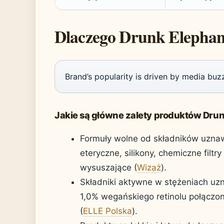
Dlaczego Drunk Elephant
Brand’s popularity is driven by media buzz, 
Jakie są główne zalety produktów Dru
Formuły wolne od składników uznaw
eteryczne, silikony, chemiczne filt
wysuszające (
Wizaż
).
Składniki aktywne w stężeniach uz
1,0% wegańskiego retinolu połączo
(
ELLE Polska
).