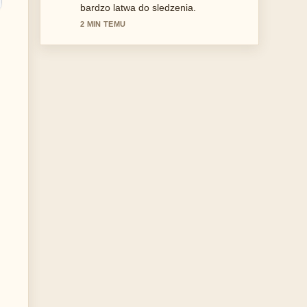
Wiecej redakcji powinno pisac w ten
sposob.
4 MIN TEMU