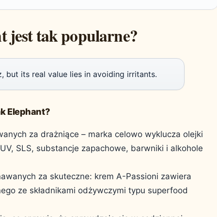
 jest tak popularne?
but its real value lies in avoiding irritants.
nk Elephant?
anych za drażniące – marka celowo wyklucza olejki
ry UV, SLS, substancje zapachowe, barwniki i alkohole
nawanych za skuteczne: krem A-Passioni zawiera
nego ze składnikami odżywczymi typu superfood