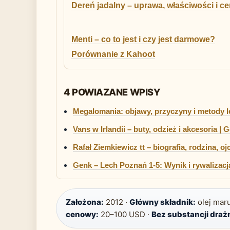
Dereń jadalny – uprawa, właściwości i c
Menti – co to jest i czy jest darmowe?
Porównanie z Kahoot
4 POWIAZANE WPISY
Megalomania: objawy, przyczyny i metody l
Vans w Irlandii – buty, odzież i akcesoria | 
Rafał Ziemkiewicz tt – biografia, rodzina, ojc
Genk – Lech Poznań 1-5: Wynik i rywalizacj
Założona:
2012 ·
Główny składnik:
olej maru
cenowy:
20–100 USD ·
Bez substancji draż