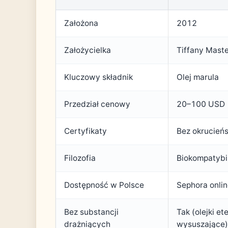
Założona
2012
Założycielka
Tiffany Mast
Kluczowy składnik
Olej marula
Przedział cenowy
20–100 USD
Certyfikaty
Bez okrucień
Filozofia
Biokompatybi
Dostępność w Polsce
Sephora onlin
Bez substancji
Tak (olejki et
drażniących
wysuszające)