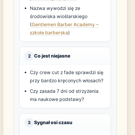
Nazwa wywodzi się ze
środowiska wioślarskiego
(
Gentlemen Barber Academy –
szkoła barberska
)
Co jest niejasne
2
Czy crew cut z fade sprawdzi się
przy bardzo kręconych włosach?
Czy zasada 7 dni od strzyżenia
ma naukowe podstawy?
Sygnał osi czasu
3