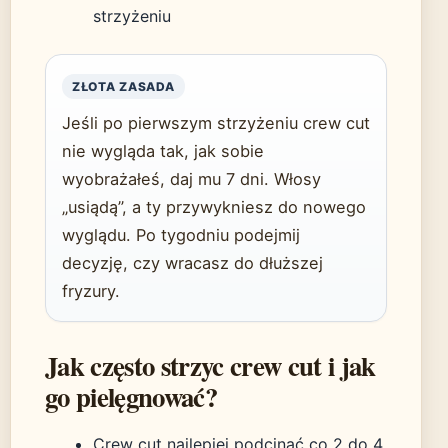
strzyżeniu
ZŁOTA ZASADA
Jeśli po pierwszym strzyżeniu crew cut
nie wygląda tak, jak sobie
wyobrażałeś, daj mu 7 dni. Włosy
„usiądą”, a ty przywykniesz do nowego
wyglądu. Po tygodniu podejmij
decyzję, czy wracasz do dłuższej
fryzury.
Jak często strzyc crew cut i jak
go pielęgnować?
Crew cut najlepiej podcinać co 2 do 4