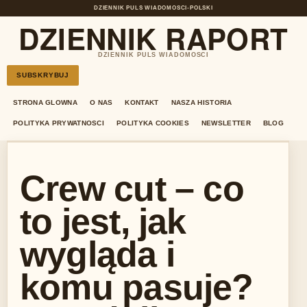
DZIENNIK PULS WIADOMOSCI
•
POLSKI
DZIENNIK RAPORT
DZIENNIK PULS WIADOMOSCI
SUBSKRYBUJ
STRONA GLOWNA
O NAS
KONTAKT
NASZA HISTORIA
POLITYKA PRYWATNOSCI
POLITYKA COOKIES
NEWSLETTER
BLOG
Crew cut – co
to jest, jak
wygląda i
komu pasuje?