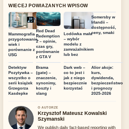
WIECEJ POWIAZANYCH WPISOW
Somersby w
Irlandii –
dostępność,
Red Dead
ceny, smaki
Lodówka mała
Mammografia –
Redemption
– wybór
przygotowanie,
2 – opinie,
modelu z
wiek i
czas gry,
zamrażalnikiem
porównanie z
porównanie
lub bez
USG
z GTA V
Detektyw
Brama
Dark web –
Alior akcje:
Pozytywka –
(gate) –
co to jest i
kurs,
wszystko o
znaczenie,
jak z niego
dywidenda,
serii książek
synonimy,
bezpiecznie
bezpieczeństwo
Grzegorza
koszty i
korzystać
i prognozy
Kasdepke
slang
2025-2026
O AUTORZE
Krzysztof Mateusz Kowalski
Szymanski
We publish daily fact-based reporting with