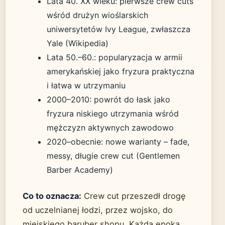
Lata 40. XX wieku: pierwsze crew cuts
wśród drużyn wioślarskich
uniwersytetów Ivy League, zwłaszcza
Yale (Wikipedia)
Lata 50.–60.: popularyzacja w armii
amerykańskiej jako fryzura praktyczna
i łatwa w utrzymaniu
2000–2010: powrót do łask jako
fryzura niskiego utrzymania wśród
mężczyzn aktywnych zawodowo
2020–obecnie: nowe warianty – fade,
messy, długie crew cut (Gentlemen
Barber Academy)
Co to oznacza:
Crew cut przeszedł drogę
od uczelnianej łodzi, przez wojsko, do
miejskiego baruber shopu. Każda epoka