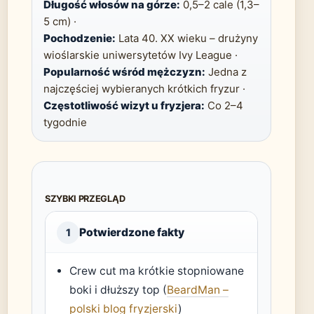
Długość włosów na górze:
0,5–2 cale (1,3–
5 cm) ·
Pochodzenie:
Lata 40. XX wieku – drużyny
wioślarskie uniwersytetów Ivy League ·
Popularność wśród mężczyzn:
Jedna z
najczęściej wybieranych krótkich fryzur ·
Częstotliwość wizyt u fryzjera:
Co 2–4
tygodnie
SZYBKI PRZEGLĄD
Potwierdzone fakty
1
Crew cut ma krótkie stopniowane
boki i dłuższy top (
BeardMan –
polski blog fryzjerski
)