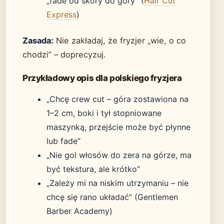
„fade od skóry do góry” (
Hair Cut
Express
)
Zasada:
Nie zakładaj, że fryzjer „wie, o co
chodzi” – doprecyzuj.
Przykładowy opis dla polskiego fryzjera
„Chcę crew cut – góra zostawiona na
1–2 cm, boki i tył stopniowane
maszynką, przejście może być płynne
lub fade”
„Nie gol włosów do zera na górze, ma
być tekstura, ale krótko”
„Zależy mi na niskim utrzymaniu – nie
chcę się rano układać” (Gentlemen
Barber Academy)