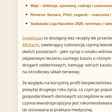
Błąd – definicja, synonimy, rodzaje i zastosow
Reverso: tłumacz, Petzl, zegarek – znaczenia 
Siatkówka Liga Narodów 2026: terminarz i tabe
Solvetusan
to dostępny bez recepty lek przec
Aflofarm
, zawierający substancję czynną lewod
dwóch postaciach – jako syrop o smaku wiśniow
objawowym leczeniu suchego kaszlu o różnym 
drogach oddechowych, hamując odruch kaszlu i
na ośrodkowy układ nerwowy.
Ze względu na korzystny profil bezpieczeństwa
powyżej drugiego roku życia, co czyni go pop
gospodarstwach domowych szczególnie w sezo
czynna lewodropropizyna jest rekomendowana 
lat stosowana w praktyce medycznej.