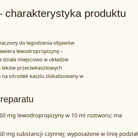
– charakterystyka produktu
eznaczony do łagodzenia objawów
zawiera lewodropropizynę –
a działa miejscowo w układzie
h leków przeciwkaszlowych
 na ośrodek kaszlu zlokalizowany w
preparatu
 60 mg lewodropropizyny w 10 ml roztworu; ma
0 mg substancji czynnej; wyposażone w linię podzia