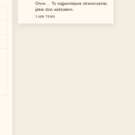
doceniam wywazony ton.
5 MIN TEMU