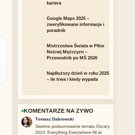
kariera
Google Maps 2025 –
zweryfikowane informacje i
poradnik
Mistrzostwa Świata w Piłce
Nożnej Mężczyzn –
Przewodnik po MŚ 2026
Najdłuższy dzień w roku 2025
– ile trwa i kiedy wypada
KOMENTARZE NA ZYWO
Anna Kowalska
Sledze Mammografia – przygotowanie,
wiek i porównanie z... na biezaco i