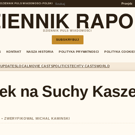
Przejdz
DZIENNIK PULS WIADOMOSCI
•
POLSKI
IENNIK RAP
DZIENNIK PULS WIADOMOSCI
SUBSKRYBUJ
S
KONTAKT
NASZA HISTORIA
POLITYKA PRYWATNOSCI
POLITYKA COOKIE
 UPDATES
LOCAL
MOVIE CASTS
POLITICS
TECH
TV CASTS
WORLD
Lek na Suchy Kasze
2 • ZWERYFIKOWAL MICHAL KAMINSKI