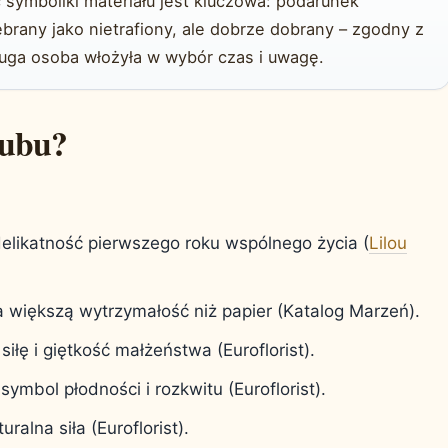
 symboliki materiału jest kluczowa: podarunek
brany jako nietrafiony, ale dobrze dobrany – zgodny z
ruga osoba włożyła w wybór czas i uwagę.
lubu?
elikatność pierwszego roku wspólnego życia (
Lilou
 większą wytrzymałość niż papier (Katalog Marzeń).
siłę i giętkość małżeństwa (Euroflorist).
symbol płodności i rozkwitu (Euroflorist).
uralna siła (Euroflorist).