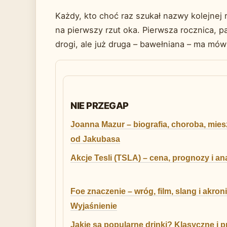
Każdy, kto choć raz szukał nazwy kolejnej ro
na pierwszy rzut oka. Pierwsza rocznica, p
drogi, ale już druga – bawełniana – ma mówi
NIE PRZEGAP
Joanna Mazur – biografia, choroba, mies
od Jakubasa
Akcje Tesli (TSLA) – cena, prognozy i ana
Foe znaczenie – wróg, film, slang i akroni
Wyjaśnienie
Jakie są popularne drinki? Klasyczne i p