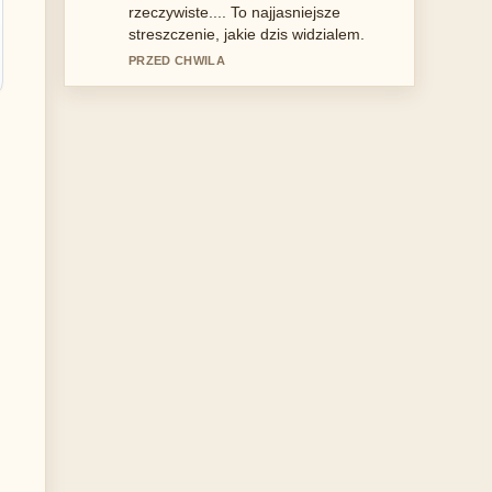
wywazony ton.
3 MIN TEMU