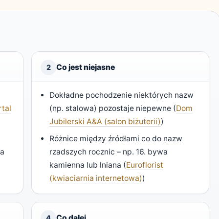
Co jest niejasne
2
Dokładne pochodzenie niektórych nazw
rtal
(np. stalowa) pozostaje niepewne (
Dom
Jubilerski A&A (salon biżuterii)
)
Różnice między źródłami co do nazw
wa
rzadszych rocznic – np. 16. bywa
kamienna lub lniana (
Euroflorist
(kwiaciarnia internetowa)
)
Co dalej
4