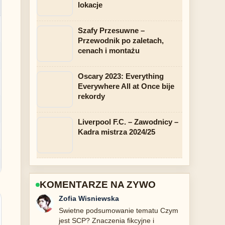
lokacje
Szafy Przesuwne –
Przewodnik po zaletach,
cenach i montażu
Oscary 2023: Everything
Everywhere All at Once bije
rekordy
Liverpool F.C. – Zawodnicy –
Kadra mistrza 2024/25
KOMENTARZE NA ZYWO
Piotr Zielinski
Sledze Film Biała odwaga – opis, fakty,
obsada... na biezaco i doceniam