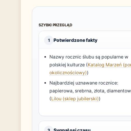
SZYBKI PRZEGLĄD
Potwierdzone fakty
1
Nazwy rocznic ślubu są popularne w
polskiej kulturze (
Katalog Marzeń (po
okolicznościowy)
)
Najbardziej uznawane rocznice:
papierowa, srebrna, złota, diamento
(
Lilou (sklep jubilerski)
)
Sygnał osi czasu
3