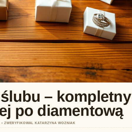
 ślubu – kompletny
wej po diamentową
26 • ZWERYFIKOWAL KATARZYNA WOZNIAK