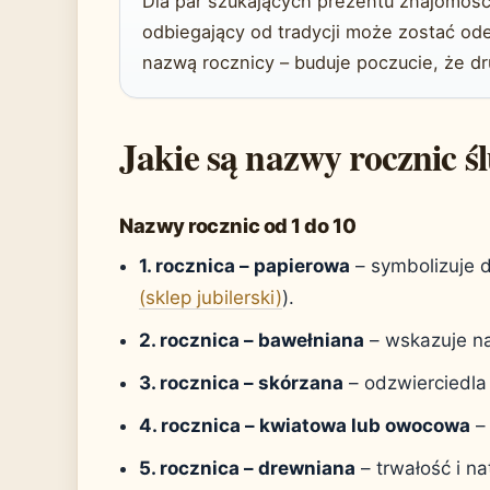
Dla par szukających prezentu znajomość
odbiegający od tradycji może zostać ode
nazwą rocznicy – buduje poczucie, że d
Jakie są nazwy rocznic ś
Nazwy rocznic od 1 do 10
1. rocznica – papierowa
– symbolizuje d
(sklep jubilerski)
).
2. rocznica – bawełniana
– wskazuje na
3. rocznica – skórzana
– odzwierciedla 
4. rocznica – kwiatowa lub owocowa
– 
5. rocznica – drewniana
– trwałość i nat