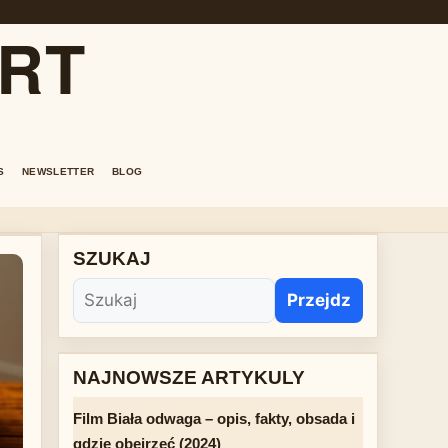
ORT
S
NEWSLETTER
BLOG
SZUKAJ
Przejdz
NAJNOWSZE ARTYKULY
Film Biała odwaga – opis, fakty, obsada i
gdzie obejrzeć (2024)