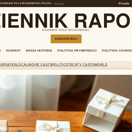
Przejdz
DZIENNIK PULS WIADOMOSCI
•
POLSKI
IENNIK RAP
DZIENNIK PULS WIADOMOSCI
SUBSKRYBUJ
S
KONTAKT
NASZA HISTORIA
POLITYKA PRYWATNOSCI
POLITYKA COOKIE
 UPDATES
LOCAL
MOVIE CASTS
POLITICS
TECH
TV CASTS
WORLD