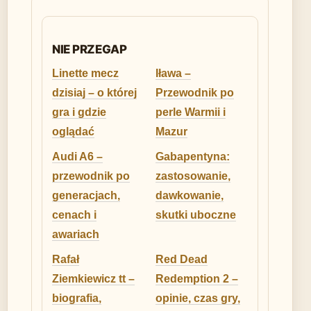
NIE PRZEGAP
Linette mecz
Iława –
dzisiaj – o której
Przewodnik po
gra i gdzie
perle Warmii i
oglądać
Mazur
Audi A6 –
Gabapentyna:
przewodnik po
zastosowanie,
generacjach,
dawkowanie,
cenach i
skutki uboczne
awariach
Rafał
Red Dead
Ziemkiewicz tt –
Redemption 2 –
biografia,
opinie, czas gry,