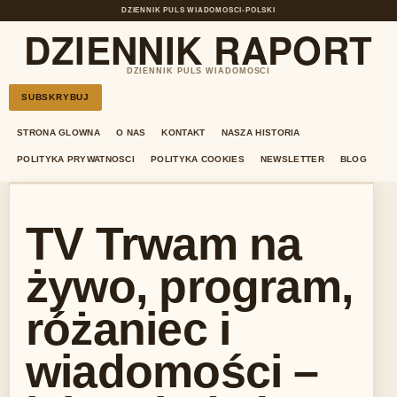
DZIENNIK PULS WIADOMOSCI
•
POLSKI
DZIENNIK RAPORT
DZIENNIK PULS WIADOMOSCI
SUBSKRYBUJ
STRONA GLOWNA
O NAS
KONTAKT
NASZA HISTORIA
POLITYKA PRYWATNOSCI
POLITYKA COOKIES
NEWSLETTER
BLOG
TV Trwam na
żywo, program,
różaniec i
wiadomości –