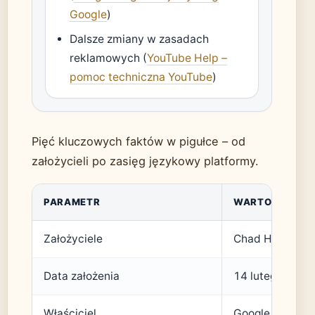
Google
)
Dalsze zmiany w zasadach
reklamowych (
YouTube Help –
pomoc techniczna YouTube
)
Pięć kluczowych faktów w pigułce – od
założycieli po zasięg językowy platformy.
PARAMETR
WARTOŚĆ
Założyciele
Chad Hurley, J
Data założenia
14 lutego 2005 
Właściciel
Google (od 200