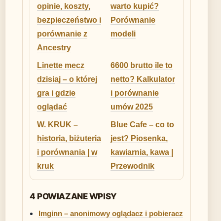
opinie, koszty,
warto kupić?
bezpieczeństwo i
Porównanie
porównanie z
modeli
Ancestry
Linette mecz
6600 brutto ile to
dzisiaj – o której
netto? Kalkulator
gra i gdzie
i porównanie
oglądać
umów 2025
W. KRUK –
Blue Cafe – co to
historia, biżuteria
jest? Piosenka,
i porównania | w
kawiarnia, kawa |
kruk
Przewodnik
4 POWIAZANE WPISY
Imginn – anonimowy oglądacz i pobieracz