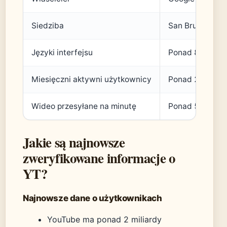
Siedziba
San Bruno, Kali
Języki interfejsu
Ponad 80 (
YouT
Miesięczni aktywni użytkownicy
Ponad 2 miliard
Wideo przesyłane na minutę
Ponad 500 godz
Jakie są najnowsze
zweryfikowane informacje o
YT?
Najnowsze dane o użytkownikach
YouTube ma ponad 2 miliardy