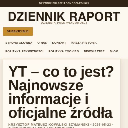
DZIENNIK PULS WIADOMOSCI
•
POLSKI
DZIENNIK RAPORT
DZIENNIK PULS WIADOMOSCI
SUBSKRYBUJ
STRONA GLOWNA
O NAS
KONTAKT
NASZA HISTORIA
POLITYKA PRYWATNOSCI
POLITYKA COOKIES
NEWSLETTER
BLOG
YT – co to jest?
Najnowsze
informacje i
oficjalne źródła
KRZYSZTOF MATEUSZ KOWALSKI SZYMANSKI • 2026-05-23 •