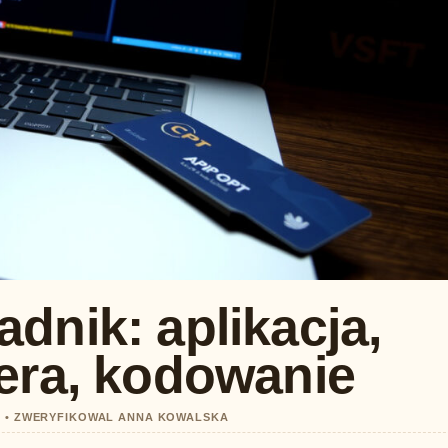
dnik: aplikacja,
era, kodowanie
03 • ZWERYFIKOWAL ANNA KOWALSKA