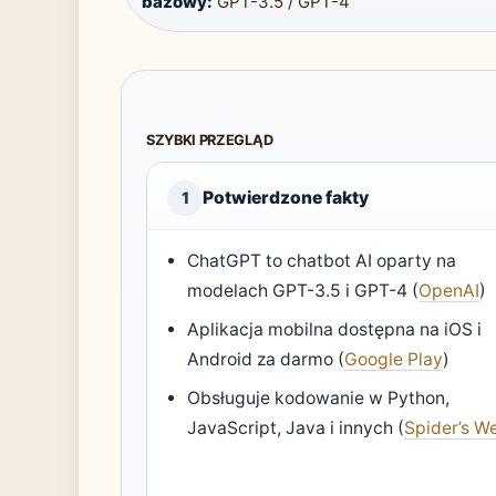
bazowy:
GPT-3.5 / GPT-4
SZYBKI PRZEGLĄD
Potwierdzone fakty
1
ChatGPT to chatbot AI oparty na
modelach GPT-3.5 i GPT-4 (
OpenAI
)
Aplikacja mobilna dostępna na iOS i
Android za darmo (
Google Play
)
Obsługuje kodowanie w Python,
JavaScript, Java i innych (
Spider’s W