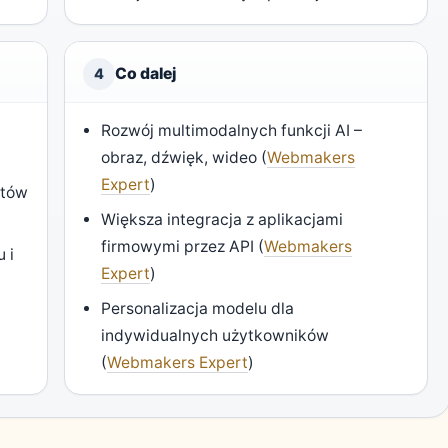
Co dalej
4
Rozwój multimodalnych funkcji AI –
obraz, dźwięk, wideo (
Webmakers
Expert
)
ntów
Większa integracja z aplikacjami
firmowymi przez API (
Webmakers
 i
Expert
)
Personalizacja modelu dla
indywidualnych użytkowników
(
Webmakers Expert
)