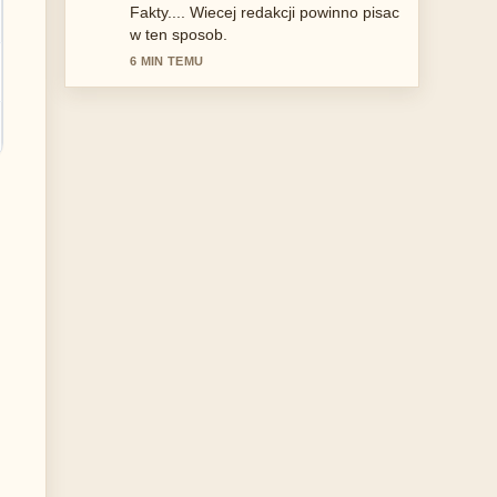
Once.... To najjasniejsze streszczenie,
jakie dzis widzialem.
8 MIN TEMU