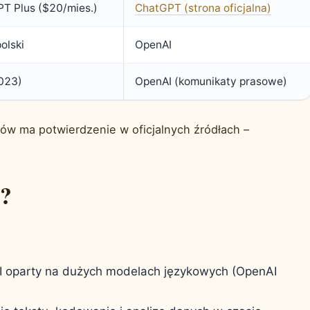
T Plus ($20/mies.)
ChatGPT (strona oficjalna)
olski
OpenAI
2023)
OpenAI (komunikaty prasowe)
ów ma potwierdzenie w oficjalnych źródłach –
T?
I oparty na dużych modelach językowych (OpenAI