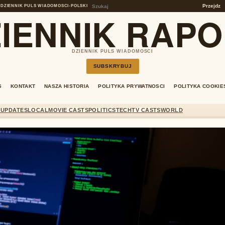
Przejdz
DZIENNIK PULS WIADOMOSCI
•
POLSKI
IENNIK RAP
DZIENNIK PULS WIADOMOSCI
SUBSKRYBUJ
S
KONTAKT
NASZA HISTORIA
POLITYKA PRYWATNOSCI
POLITYKA COOKIE
 UPDATES
LOCAL
MOVIE CASTS
POLITICS
TECH
TV CASTS
WORLD