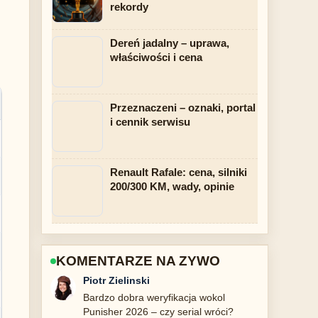
rekordy
Dereń jadalny – uprawa,
właściwości i cena
Przeznaczeni – oznaki, portal
i cennik serwisu
Renault Rafale: cena, silniki
200/300 KM, wady, opinie
KOMENTARZE NA ZYWO
Katarzyna Wozniak
Swietne podsumowanie tematu Oscary
2023: Everything Everywhere All at