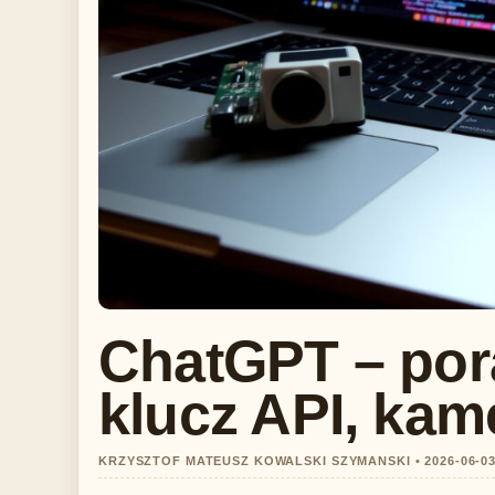
ChatGPT – pora
klucz API, kam
KRZYSZTOF MATEUSZ KOWALSKI SZYMANSKI • 2026-06-