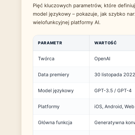
Pięć kluczowych parametrów, które defini
model językowy – pokazuje, jak szybko na
wielofunkcyjnej platformy AI.
PARAMETR
WARTOŚĆ
Twórca
OpenAI
Data premiery
30 listopada 202
Model językowy
GPT-3.5 / GPT-4
Platformy
iOS, Android, Web
Główna funkcja
Generatywna konw