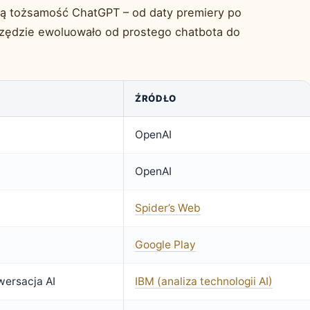
ują tożsamość ChatGPT – od daty premiery po
rzędzie ewoluowało od prostego chatbota do
ŹRÓDŁO
OpenAI
2
OpenAI
Spider’s Web
Google Play
ersacja AI
IBM (analiza technologii AI)