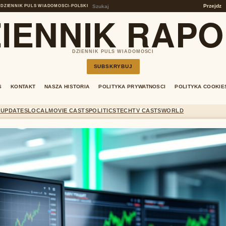
Przejdz
DZIENNIK PULS WIADOMOSCI
•
POLSKI
IENNIK RAP
DZIENNIK PULS WIADOMOSCI
SUBSKRYBUJ
S
KONTAKT
NASZA HISTORIA
POLITYKA PRYWATNOSCI
POLITYKA COOKIE
 UPDATES
LOCAL
MOVIE CASTS
POLITICS
TECH
TV CASTS
WORLD