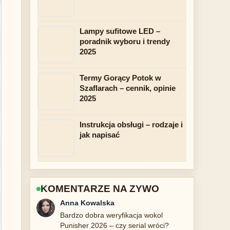
Lampy sufitowe LED –
poradnik wyboru i trendy
2025
Termy Gorący Potok w
Szaflarach – cennik, opinie
2025
Instrukcja obsługi – rodzaje i
jak napisać
KOMENTARZE NA ZYWO
Jan Nowak
Swietne podsumowanie tematu Oscary
2023: Everything Everywhere All at