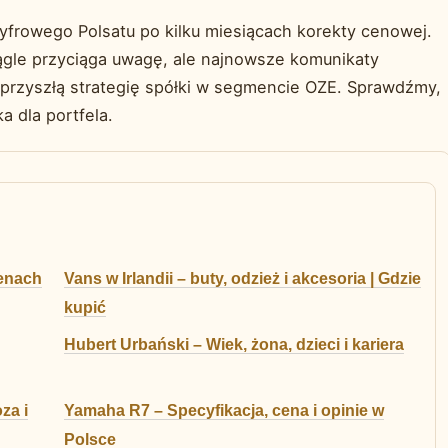
frowego Polsatu po kilku miesiącach korekty cenowej.
ągle przyciąga uwagę, ale najnowsze komunikaty
 przyszłą strategię spółki w segmencie OZE. Sprawdźmy,
a dla portfela.
cenach
Vans w Irlandii – buty, odzież i akcesoria | Gdzie
kupić
Hubert Urbański – Wiek, żona, dzieci i kariera
za i
Yamaha R7 – Specyfikacja, cena i opinie w
Polsce