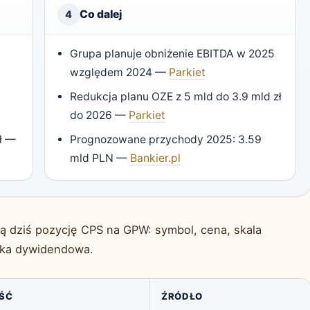
Co dalej
4
Grupa planuje obniżenie EBITDA w 2025
względem 2024 —
Parkiet
Redukcja planu OZE z 5 mld do 3.9 mld zł
do 2026 —
Parkiet
ł —
Prognozowane przychody 2025: 3.59
mld PLN —
Bankier.pl
ją dziś pozycję CPS na GPW: symbol, cena, skala
ityka dywidendowa.
ŚĆ
ŹRÓDŁO