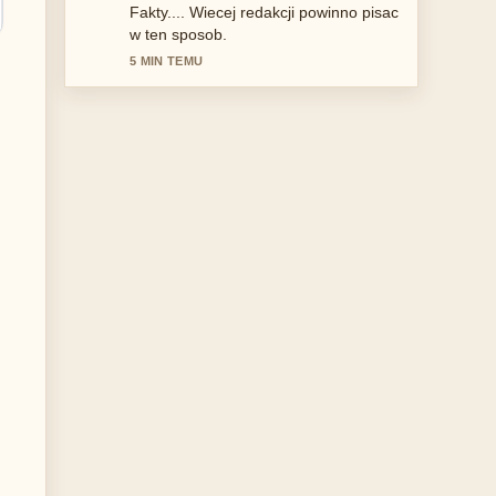
Once.... To najjasniejsze streszczenie,
jakie dzis widzialem.
7 MIN TEMU