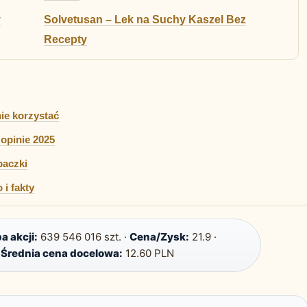
y
Solvetusan – Lek na Suchy Kaszel Bez
Recepty
nie korzystać
opinie 2025
paczki
 i fakty
a akcji:
639 546 016 szt. ·
Cena/Zysk:
21.9 ·
·
Średnia cena docelowa:
12.60 PLN