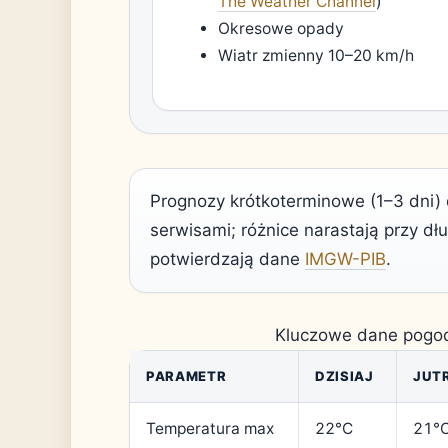
The Weather Channel
)
Okresowe opady
Wiatr zmienny 10–20 km/h
Prognozy krótkoterminowe (1–3 dni
serwisami; różnice narastają przy d
potwierdzają dane
IMGW-PIB
.
Kluczowe dane pogod
PARAMETR
DZISIAJ
JUT
Temperatura max
22°C
21°