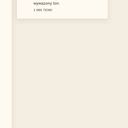
Once.... Prosze kontynuowac
aktualizacje na zywo.
5 MIN TEMU