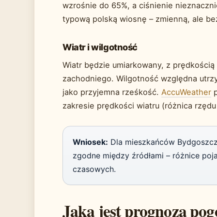
wzrośnie do 65%, a ciśnienie nieznaczn
typową polską wiosnę – zmienną, ale bez
Wiatr i wilgotność
Wiatr będzie umiarkowany, z prędkością
zachodniego. Wilgotność względna utrz
jako przyjemna rześkość.
AccuWeather
p
zakresie prędkości wiatru (różnica rzędu
Wniosek:
Dla mieszkańców Bydgoszczy
zgodne między źródłami – różnice poja
czasowych.
Jaka jest prognoza pog