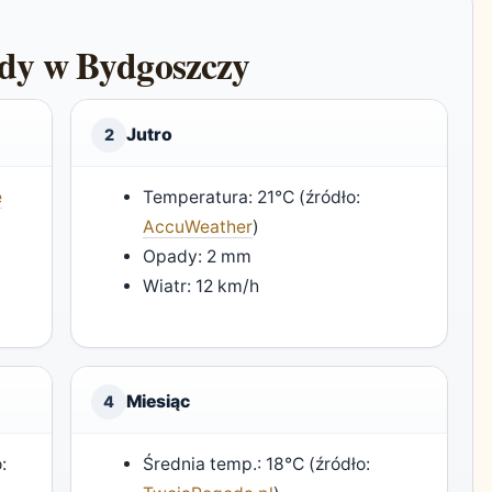
ody w Bydgoszczy
Jutro
2
e
Temperatura: 21°C (źródło:
AccuWeather
)
Opady: 2 mm
Wiatr: 12 km/h
Miesiąc
4
:
Średnia temp.: 18°C (źródło: