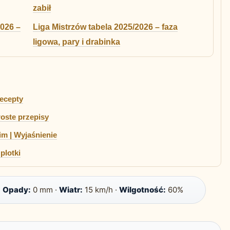
zabił
026 –
Liga Mistrzów tabela 2025/2026 – faza
ligowa, pary i drabinka
ecepty
roste przepisy
im | Wyjaśnienie
plotki
·
Opady:
0 mm ·
Wiatr:
15 km/h ·
Wilgotność:
60%