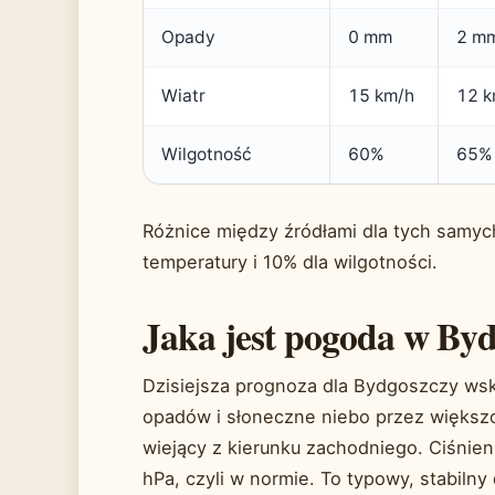
Opady
0 mm
2 m
Wiatr
15 km/h
12 k
Wilgotność
60%
65%
Różnice między źródłami dla tych samyc
temperatury i 10% dla wilgotności.
Jaka jest pogoda w Byd
Dzisiejsza prognoza dla Bydgoszczy ws
opadów i słoneczne niebo przez większo
wiejący z kierunku zachodniego. Ciśnie
hPa, czyli w normie. To typowy, stabil