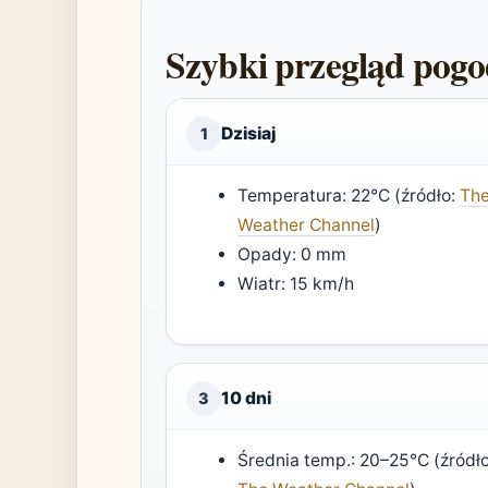
Szybki przegląd pog
Dzisiaj
1
Temperatura: 22°C (źródło:
Th
Weather Channel
)
Opady: 0 mm
Wiatr: 15 km/h
10 dni
3
Średnia temp.: 20–25°C (źródło