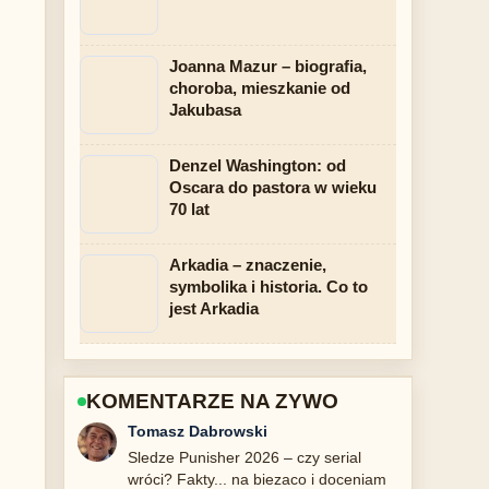
Joanna Mazur – biografia,
choroba, mieszkanie od
Jakubasa
Denzel Washington: od
Oscara do pastora w wieku
70 lat
Arkadia – znaczenie,
symbolika i historia. Co to
jest Arkadia
KOMENTARZE NA ZYWO
Anna Kowalska
Przydatny kontekst dotyczacy Oscary
2023: Everything Everywhere All at