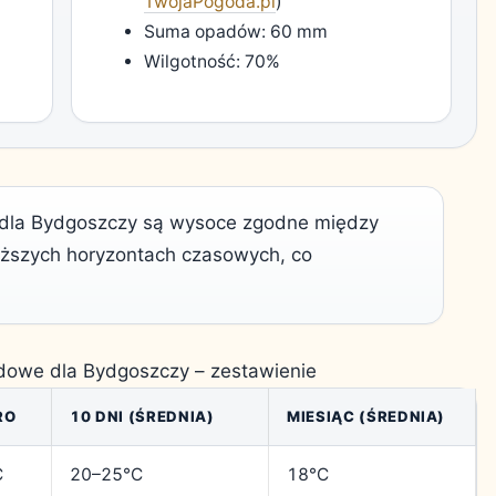
TwojaPogoda.pl
)
Suma opadów: 60 mm
Wilgotność: 70%
) dla Bydgoszczy są wysoce zgodne między
łuższych horyzontach czasowych, co
owe dla Bydgoszczy – zestawienie
RO
10 DNI (ŚREDNIA)
MIESIĄC (ŚREDNIA)
C
20–25°C
18°C