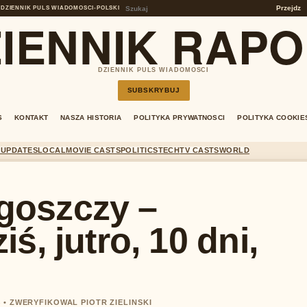
Przejdz
DZIENNIK PULS WIADOMOSCI
•
POLSKI
IENNIK RAP
DZIENNIK PULS WIADOMOSCI
SUBSKRYBUJ
S
KONTAKT
NASZA HISTORIA
POLITYKA PRYWATNOSCI
POLITYKA COOKIE
 UPDATES
LOCAL
MOVIE CASTS
POLITICS
TECH
TV CASTS
WORLD
goszczy –
ś, jutro, 10 dni,
 • ZWERYFIKOWAL PIOTR ZIELINSKI