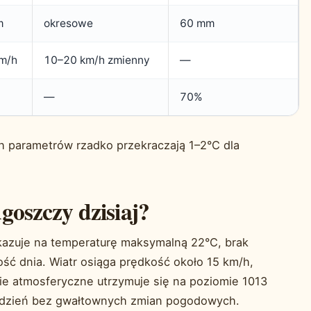
m
okresowe
60 mm
m/h
10–20 km/h zmienny
—
—
70%
h parametrów rzadko przekraczają 1–2°C dla
goszczy dzisiaj?
kazuje na temperaturę maksymalną 22°C, brak
ść dnia. Wiatr osiąga prędkość około 15 km/h,
nie atmosferyczne utrzymuje się na poziomie 1013
ny dzień bez gwałtownych zmian pogodowych.