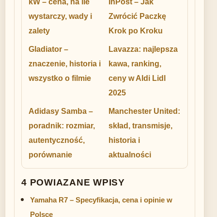
kW – cena, na ile
InPost – Jak
wystarczy, wady i
Zwrócić Paczkę
zalety
Krok po Kroku
Gladiator –
Lavazza: najlepsza
znaczenie, historia i
kawa, ranking,
wszystko o filmie
ceny w Aldi Lidl
2025
Adidasy Samba –
Manchester United:
poradnik: rozmiar,
skład, transmisje,
autentyczność,
historia i
porównanie
aktualności
4 POWIAZANE WPISY
Yamaha R7 – Specyfikacja, cena i opinie w
Polsce