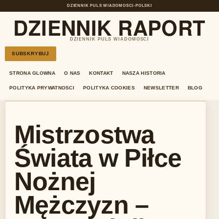
DZIENNIK PULS WIADOMOSCI
•
POLSKI
DZIENNIK RAPORT
DZIENNIK PULS WIADOMOSCI
SUBSKRYBUJ
STRONA GLOWNA
O NAS
KONTAKT
NASZA HISTORIA
POLITYKA PRYWATNOSCI
POLITYKA COOKIES
NEWSLETTER
BLOG
Mistrzostwa
Świata w Piłce
Nożnej
Mężczyzn –