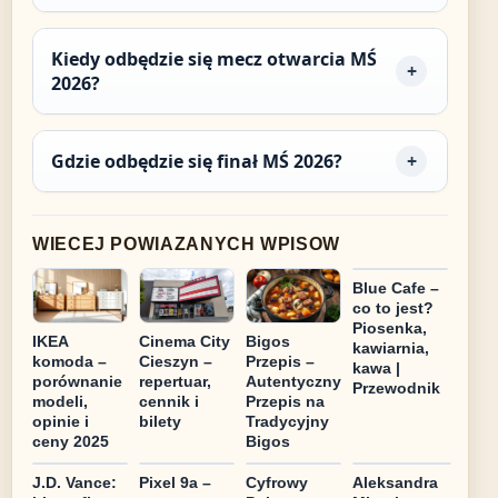
Kiedy odbędzie się mecz otwarcia MŚ
2026?
Gdzie odbędzie się finał MŚ 2026?
WIECEJ POWIAZANYCH WPISOW
Blue Cafe –
co to jest?
Piosenka,
IKEA
Cinema City
Bigos
kawiarnia,
komoda –
Cieszyn –
Przepis –
kawa |
porównanie
repertuar,
Autentyczny
Przewodnik
modeli,
cennik i
Przepis na
opinie i
bilety
Tradycyjny
ceny 2025
Bigos
J.D. Vance:
Pixel 9a –
Cyfrowy
Aleksandra