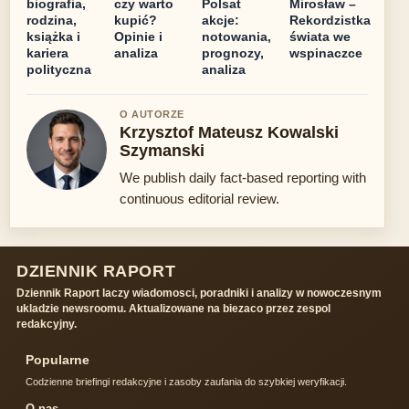
biografia,
czy warto
Polsat
Mirosław –
rodzina,
kupić?
akcje:
Rekordzistka
książka i
Opinie i
notowania,
świata we
kariera
analiza
prognozy,
wspinaczce
polityczna
analiza
O AUTORZE
Krzysztof Mateusz Kowalski
Szymanski
We publish daily fact-based reporting with
continuous editorial review.
DZIENNIK RAPORT
Dziennik Raport laczy wiadomosci, poradniki i analizy w nowoczesnym
ukladzie newsroomu. Aktualizowane na biezaco przez zespol
redakcyjny.
Popularne
Codzienne briefingi redakcyjne i zasoby zaufania do szybkiej weryfikacji.
O nas