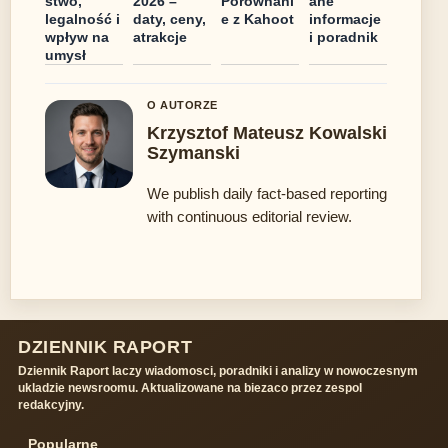
stwo,
2026 –
Porównani
ane
legalność i
daty, ceny,
e z Kahoot
informacje
wpływ na
atrakcje
i poradnik
umysł
O AUTORZE
Krzysztof Mateusz Kowalski
Szymanski
We publish daily fact-based reporting
with continuous editorial review.
DZIENNIK RAPORT
Dziennik Raport laczy wiadomosci, poradniki i analizy w nowoczesnym
ukladzie newsroomu. Aktualizowane na biezaco przez zespol
redakcyjny.
Popularne