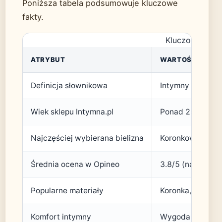
Poniższa tabela podsumowuje kluczowe
fakty.
Kluczowe fakty
ATRYBUT
WARTOŚĆ
Definicja słownikowa
Intymny – prywa
Wiek sklepu Intymna.pl
Ponad 25 lat na 
Najczęściej wybierana bielizna
Koronkowe kompl
Średnia ocena w Opineo
3.8/5 (na podsta
Popularne materiały
Koronka, satyna,
Komfort intymny
Wygoda i brak po