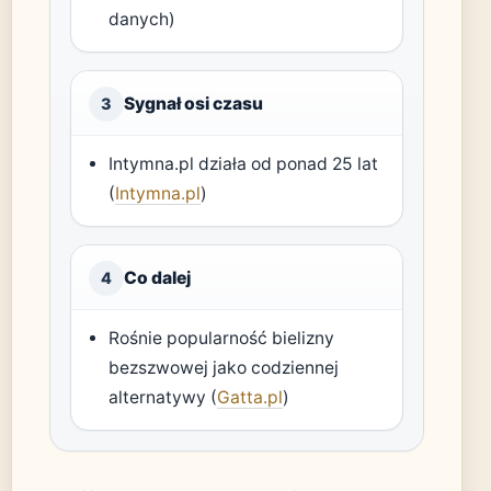
danych)
Sygnał osi czasu
3
Intymna.pl działa od ponad 25 lat
(
Intymna.pl
)
Co dalej
4
Rośnie popularność bielizny
bezszwowej jako codziennej
alternatywy (
Gatta.pl
)