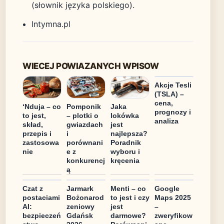
(słownik języka polskiego).
Intymna.pl
WIECEJ POWIAZANYCH WPISOW
Akcje Tesli
(TSLA) –
cena,
‘Nduja – co
Pomponik
Jaka
prognozy i
to jest,
– plotki o
lokówka
analiza
skład,
gwiazdach
jest
przepis i
i
najlepsza?
zastosowa
porównani
Poradnik
nie
e z
wyboru i
konkurencj
kręcenia
ą
Czat z
Jarmark
Menti – co
Google
postaciami
Bożonarod
to jest i czy
Maps 2025
AI:
zeniowy
jest
–
bezpieczeń
Gdańsk
darmowe?
zweryfikow