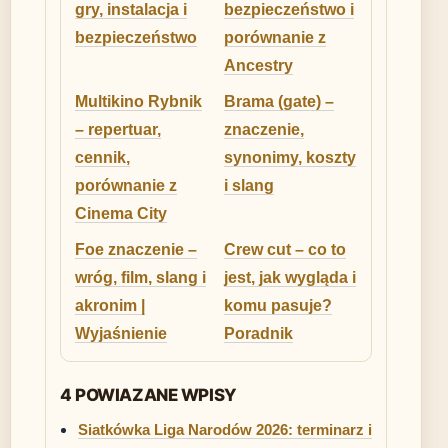
gry, instalacja i
bezpieczeństwo i
bezpieczeństwo
porównanie z
Ancestry
Multikino Rybnik
Brama (gate) –
– repertuar,
znaczenie,
cennik,
synonimy, koszty
porównanie z
i slang
Cinema City
Foe znaczenie –
Crew cut – co to
wróg, film, slang i
jest, jak wygląda i
akronim |
komu pasuje?
Wyjaśnienie
Poradnik
4 POWIAZANE WPISY
Siatkówka Liga Narodów 2026: terminarz i