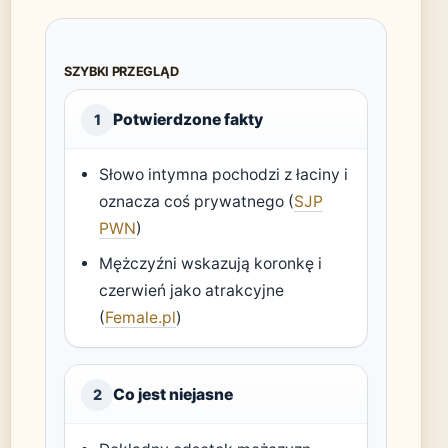
SZYBKI PRZEGLĄD
Potwierdzone fakty
1
Słowo intymna pochodzi z łaciny i
oznacza coś prywatnego (
SJP
PWN
)
Mężczyźni wskazują koronkę i
czerwień jako atrakcyjne
(
Female.pl
)
Co jest niejasne
2