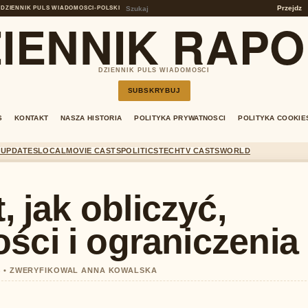
Przejdz
DZIENNIK PULS WIADOMOSCI
•
POLSKI
IENNIK RAP
DZIENNIK PULS WIADOMOSCI
SUBSKRYBUJ
S
KONTAKT
NASZA HISTORIA
POLITYKA PRYWATNOSCI
POLITYKA COOKIE
 UPDATES
LOCAL
MOVIE CASTS
POLITICS
TECH
TV CASTS
WORLD
, jak obliczyć,
ści i ograniczenia
14 • ZWERYFIKOWAL ANNA KOWALSKA