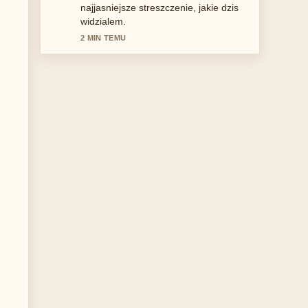
wywazony ton.
4 MIN TEMU