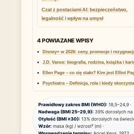
Czat z postaciami AI: bezpieczeństwo,
legalność i wpływ na umysł
4 POWIAZANE WPISY
Disney+ w 2026: ceny, promocje i rezygnacj
J.D. Vance: biografia, rodzina, książka i kar
Ellen Page – co się stało? Kim jest Elliot Pa
Psychiatra – Definicja, rola i kiedy skorzys
Prawidłowy zakres BMI (WHO):
18,5–24,9 ·
Nadwaga (BMI 25–29,9):
39% dorosłych na 
Otyłość (BMI ≥30):
13% dorosłych na świecie
Wzór:
masa (kg) / wzrost² (m) ·
Wprowadzenie terminu:
Ancel Keys, 1972