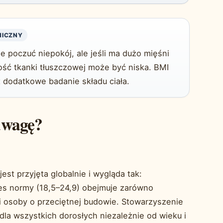
NICZNY
że poczuć niepokój, ale jeśli ma dużo mięśni
tość tkanki tłuszczowej może być niska. BMI
t dodatkowe badanie składu ciała.
dwagę?
est przyjęta globalnie i wygląda tak:
res normy (18,5–24,9) obejmuje zarówno
k i osoby o przeciętnej budowie. Stowarzyszenie
dla wszystkich dorosłych niezależnie od wieku i