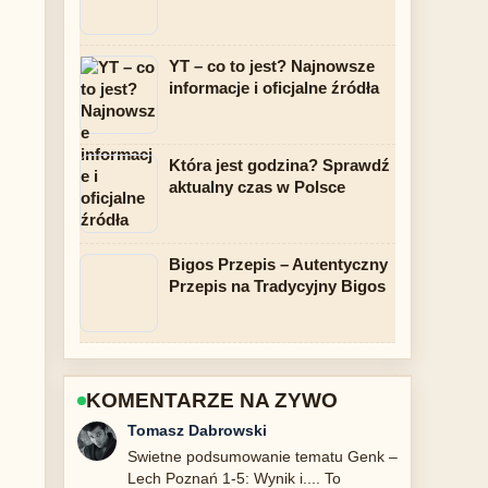
YT – co to jest? Najnowsze
informacje i oficjalne źródła
Która jest godzina? Sprawdź
aktualny czas w Polsce
Bigos Przepis – Autentyczny
Przepis na Tradycyjny Bigos
KOMENTARZE NA ZYWO
Anna Kowalska
Sledze Punisher 2026 – czy serial
wróci? Fakty... na biezaco i doceniam