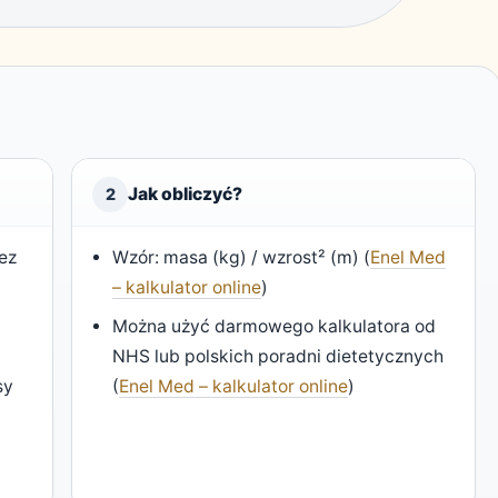
Jak obliczyć?
2
ez
Wzór: masa (kg) / wzrost² (m) (
Enel Med
– kalkulator online
)
Można użyć darmowego kalkulatora od
NHS lub polskich poradni dietetycznych
sy
(
Enel Med – kalkulator online
)