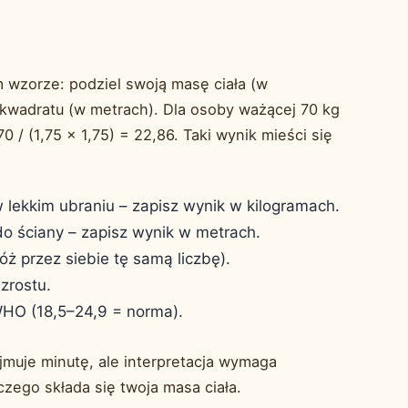
m wzorze: podziel swoją masę ciała (w
 kwadratu (w metrach). Dla osoby ważącej 70 kg
0 / (1,75 × 1,75) = 22,86. Taki wynik mieści się
w lekkim ubraniu – zapisz wynik w kilogramach.
o ściany – zapisz wynik w metrach.
 przez siebie tę samą liczbę).
zrostu.
WHO (18,5–24,9 = norma).
jmuje minutę, ale interpretacja wymaga
czego składa się twoja masa ciała.