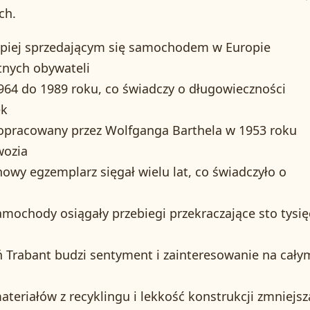
ch.
jlepiej sprzedającym się samochodem w Europie
tnych obywateli
964 do 1989 roku, co świadczy o długowieczności
ek
opracowany przez Wolfganga Barthela w 1953 roku
wozia
owy egzemplarz sięgał wielu lat, co świadczyło o
mochody osiągały przebiegi przekraczające sto tysię
ń Trabant budzi sentyment i zainteresowanie na cały
teriałów z recyklingu i lekkość konstrukcji zmniejsz