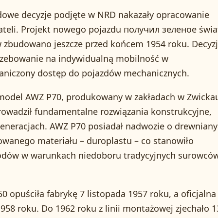
ądowe decyzje podjęte w NRD nakazały opracowanie
eli. Projekt nowego pojazdu получил зеленое świa
ów zbudowano jeszcze przed końcem 1954 roku. Decyz
rzebowanie na indywidualną mobilność w
graniczony dostęp do pojazdów mechanicznych.
model AWZ P70, produkowany w zakładach w Zwicka
rowadził fundamentalne rozwiązania konstrukcyjne,
generacjach. AWZ P70 posiadał nadwozie o drewnian
owanego materiału – duroplastu – co stanowiło
odów w warunkach niedoboru tradycyjnych surowcó
0 opuściła fabrykę 7 listopada 1957 roku, a oficjalna
1958 roku. Do 1962 roku z linii montażowej zjechało 