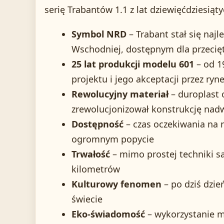
serię Trabantów 1.1 z lat dziewięćdziesiąty
Symbol NRD
– Trabant stał się na
Wschodniej, dostępnym dla przecię
25 lat produkcji modelu 601
– od 1
projektu i jego akceptacji przez ryn
Rewolucyjny materiał
– duroplast 
zrewolucjonizował konstrukcję nad
Dostępność
– czas oczekiwania na n
ogromnym popycie
Trwałość
– mimo prostej techniki sa
kilometrów
Kulturowy fenomen
– po dziś dzie
świecie
Eko-świadomość
– wykorzystanie ma