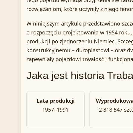
tego pojazdu wymaga przyjrzenia się zaró
rozwiązaniom, które uczyniły z niego fen
W niniejszym artykule przedstawiono szcz
o rozpoczęciu projektowania w 1954 roku,
produkcji po zjednoczeniu Niemiec. Szcz
konstrukcyjnemu – duroplastowi – oraz 
zapewniały pojazdowi trwałość i funkcjonal
Jaka jest historia Trab
Lata produkcji
Wyprodukow
1957–1991
2 818 547 szt