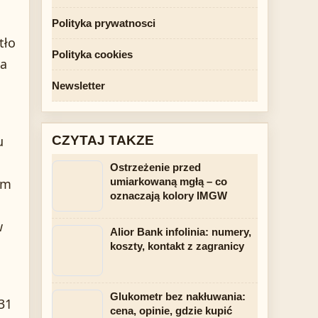
Polityka prywatnosci
tło
Polityka cookies
ja
Newsletter
u
CZYTAJ TAKZE
Ostrzeżenie przed
ym
umiarkowaną mgłą – co
oznaczają kolory IMGW
w
Alior Bank infolinia: numery,
koszty, kontakt z zagranicy
Glukometr bez nakłuwania:
131
cena, opinie, gdzie kupić