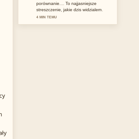
doceniam wywazony ton.
6 MIN TEMU
cy
m
ały