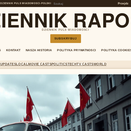
Przejdz
DZIENNIK PULS WIADOMOSCI
•
POLSKI
IENNIK RAP
DZIENNIK PULS WIADOMOSCI
SUBSKRYBUJ
S
KONTAKT
NASZA HISTORIA
POLITYKA PRYWATNOSCI
POLITYKA COOKIE
 UPDATES
LOCAL
MOVIE CASTS
POLITICS
TECH
TV CASTS
WORLD