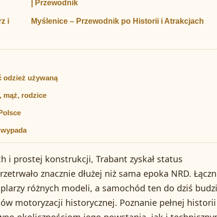
| Przewodnik
z i
Myślenice – Przewodnik po Historii i Atrakcjach
ć odzież używaną
, mąż, rodzice
Polsce
y wypada
 prostej konstrukcji, Trabant zyskał status
rzetrwało znacznie dłużej niż sama epoka NRD. Łączn
arzy różnych modeli, a samochód ten do dziś budz
ów motoryzacji historycznej. Poznanie pełnej historii