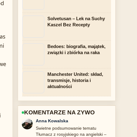
ód
Solvetusan – Lek na Suchy
Kaszel Bez Recepty
as
mi
Bedoes: biografia, majątek,
związki i zbiórka na raka
owe
Manchester United: skład,
transmisje, historia i
aktualności
KOMENTARZE NA ZYWO
i
Jan Nowak
Sledze Czym jest SCP? Znaczenia
fikcyjne i rzeczywiste... na biezaco i