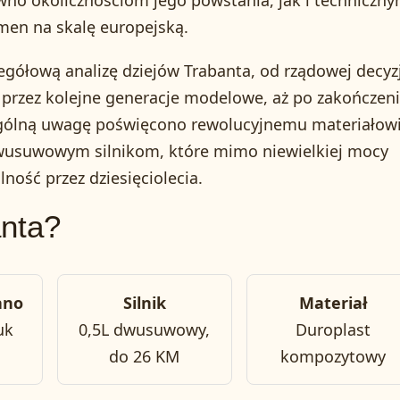
wno okolicznościom jego powstania, jak i techniczn
omen na skalę europejską.
egółową analizę dziejów Trabanta, od rządowej decyzj
 przez kolejne generacje modelowe, aż po zakończen
ególną uwagę poświęcono rewolucyjnemu materiałow
dwusuwowym silnikom, które mimo niewielkiej mocy
ność przez dziesięciolecia.
anta?
ano
Silnik
Materiał
uk
0,5L dwusuwowy,
Duroplast
do 26 KM
kompozytowy