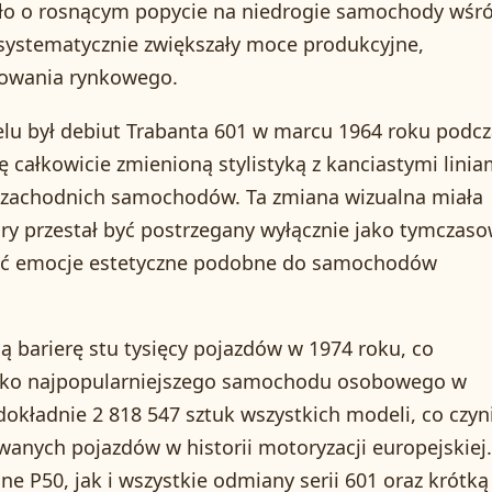
yło o rosnącym popycie na niedrogie samochody wśr
y systematycznie zwiększały moce produkcyjne,
bowania rynkowego.
 był debiut Trabanta 601 w marcu 1964 roku podcz
 całkowicie zmienioną stylistyką z kanciastymi linia
 zachodnich samochodów. Ta zmiana wizualna miała
óry przestał być postrzegany wyłącznie jako tymczas
dzić emocje estetyczne podobne do samochodów
ą barierę stu tysięcy pojazdów w 1974 roku, co
 jako najpopularniejszego samochodu osobowego w
dokładnie 2 818 547 sztuk wszystkich modeli, co czyn
nych pojazdów w historii motoryzacji europejskiej.
 P50, jak i wszystkie odmiany serii 601 oraz krótką