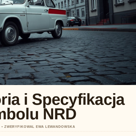
ria i Specyfikacja
mbolu NRD
14 • ZWERYFIKOWAL EWA LEWANDOWSKA