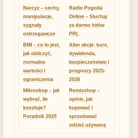
Narcyz – cechy,
Radio Pogoda
manipulacje,
Online – Słuchaj
sygnały
za darmo hitów
ostrzegawcze
PRL
BMI – co to jest,
Alior akcje: kurs,
jak obliczyć,
dywidenda,
normalne
bezpieczeństwo i
wartości i
prognozy 2025-
ograniczenia
2026
Mikroskop – jak
Remixshop –
wybrać, ile
opinie, jak
kosztuje?
kupować i
Poradnik 2025
sprzedawać
odzież używaną