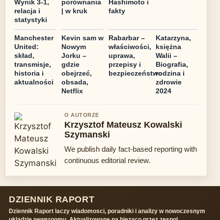
Wynik 3-1,
porównania
Hashimoto i
relacja i
| w kruk
fakty
statystyki
Manchester
Kevin sam w
Rabarbar –
Katarzyna,
United:
Nowym
właściwości,
księżna
skład,
Jorku –
uprawa,
Walii –
transmisje,
gdzie
przepisy i
Biografia,
historia i
obejrzeć,
bezpieczeństwo
rodzina i
aktualności
obsada,
zdrowie
Netflix
2024
O AUTORZE
Krzysztof Mateusz Kowalski
Szymanski
We publish daily fact-based reporting with
continuous editorial review.
DZIENNIK RAPORT
Dziennik Raport laczy wiadomosci, poradniki i analizy w nowoczesnym
ukladzie newsroomu. Aktualizowane na biezaco przez zespol