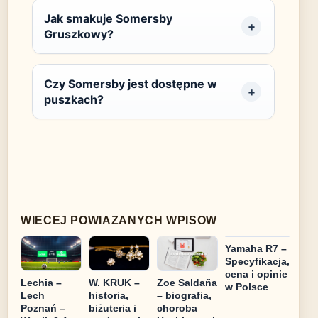
Jak smakuje Somersby
Gruszkowy?
Czy Somersby jest dostępne w
puszkach?
WIECEJ POWIAZANYCH WPISOW
Yamaha R7 –
Specyfikacja,
cena i opinie
Lechia –
W. KRUK –
Zoe Saldaña
w Polsce
Lech
historia,
– biografia,
Poznań –
biżuteria i
choroba